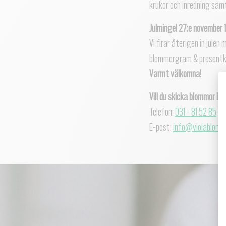
krukor och inredning sam
Julmingel 27:e november 
Vi firar återigen in julen
blommorgram & present
Varmt välkomna!
Vill du skicka blommor id
Telefon:
031 - 81 52 85
E-post:
info@violablomst