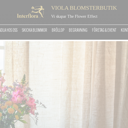
VIOLA BLOMSTERBUTIK
Vi skapar The Flower Effect
DLA HOS OSS
SKICKA BLOMMOR
BRÖLLOP
BEGRAVNING
FÖRETAG & EVENT
KONT