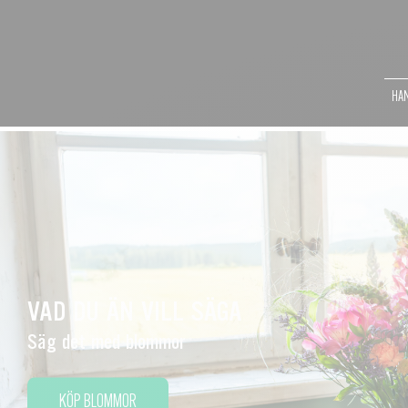
HAN
VAD DU ÄN VILL SÄGA
Säg det med blommor
KÖP BLOMMOR