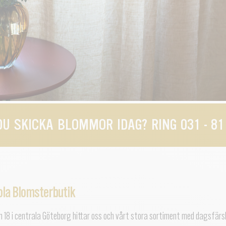
DU SKICKA BLOMMOR IDAG? RING 031 - 81
ola Blomsterbutik
en 18 i centrala Göteborg hittar oss och vårt stora sortiment med dagsfär