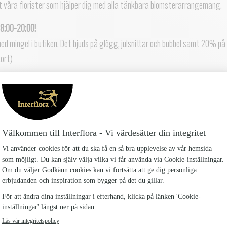
t våra florister som hjälper dig med alla tänkbara blomsterarrangemang.
18:00-20:00!
 med mingel i butiken. Det bjuds på glögg, julsnittar och bubbel samt 20% på
kort)
ag? Kontakt oss:
erbutik.se