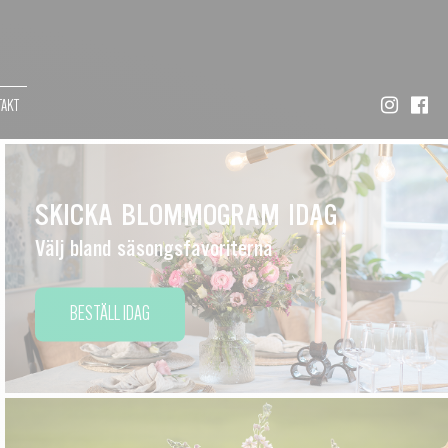
AKT
SKICKA BLOMMOGRAM IDAG
Välj bland säsongsfavoriterna
BESTÄLL IDAG