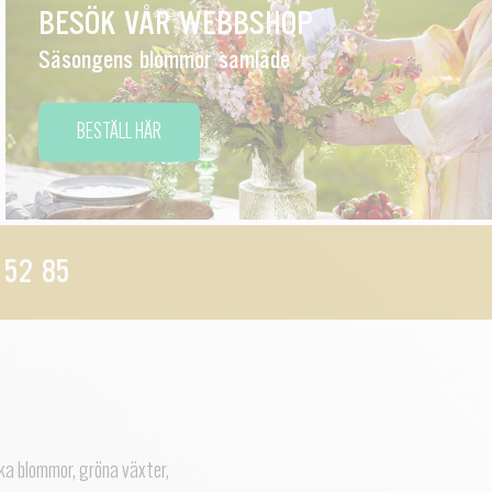
BESÖK VÅR WEBBSHOP
Säsongens blommor samlade
BESTÄLL HÄR
 52 85
ska blommor, gröna växter,